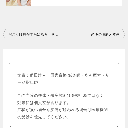
投
肩こり腰痛が本当に治る、そんな整体を広めたい
産後の腰痛と整体
稿
ナ
ビ
ゲ
文責：稲田靖人（国家資格 鍼灸師・あん摩マッサ
ー
ージ指圧師）
シ
この当院の整体・鍼灸施術は医療行為ではなく、
ョ
効果には個人差があります。
ン
症状が強い場合や疾病が疑われる場合は医療機関
の受診を優先してください。