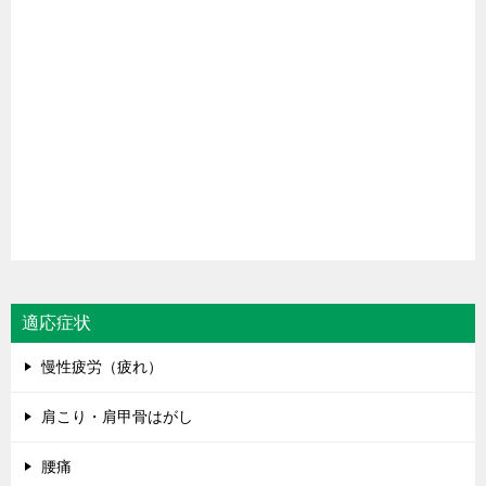
適応症状
慢性疲労（疲れ）
肩こり・肩甲骨はがし
腰痛