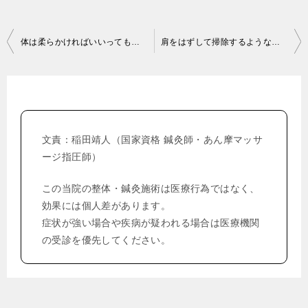
投
体は柔らかければいいってものでもない
肩をはずして掃除するような整体
稿
ナ
ビ
ゲ
文責：稲田靖人（国家資格 鍼灸師・あん摩マッサ
ー
ージ指圧師）
シ
この当院の整体・鍼灸施術は医療行為ではなく、
ョ
効果には個人差があります。
ン
症状が強い場合や疾病が疑われる場合は医療機関
の受診を優先してください。