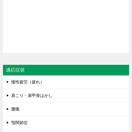
適応症状
慢性疲労（疲れ）
肩こり・肩甲骨はがし
腰痛
顎関節症