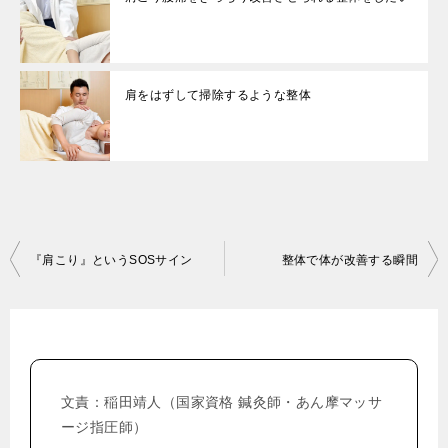
肩をはずして掃除するような整体
投
『肩こり』というSOSサイン
整体で体が改善する瞬間
稿
ナ
ビ
ゲ
文責：稲田靖人（国家資格 鍼灸師・あん摩マッサ
ー
ージ指圧師）