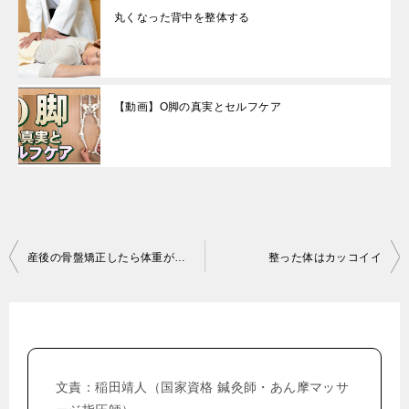
丸くなった背中を整体する
【動画】O脚の真実とセルフケア
投
産後の骨盤矯正したら体重がストンと減りました
整った体はカッコイイ
稿
ナ
ビ
ゲ
文責：稲田靖人（国家資格 鍼灸師・あん摩マッサ
ー