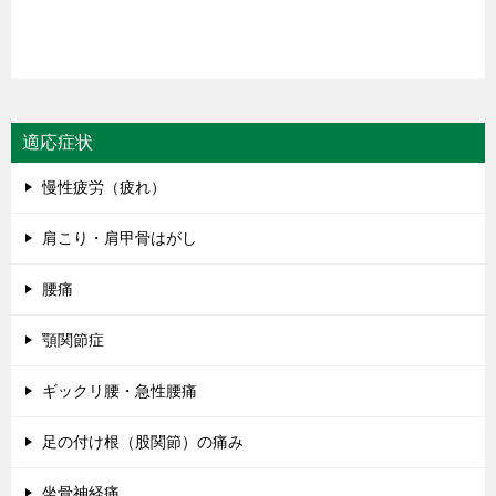
適応症状
慢性疲労（疲れ）
肩こり・肩甲骨はがし
腰痛
顎関節症
ギックリ腰・急性腰痛
足の付け根（股関節）の痛み
坐骨神経痛