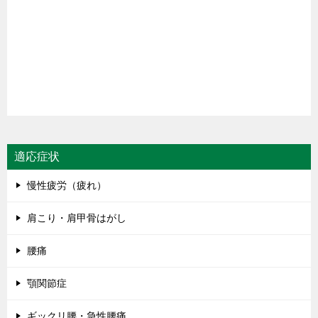
適応症状
慢性疲労（疲れ）
肩こり・肩甲骨はがし
腰痛
顎関節症
ギックリ腰・急性腰痛