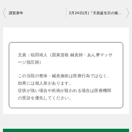
投
謹賀新年
2月24日(月)『天皇誕生日の振替休日』は営業しています
稿
ナ
ビ
ゲ
文責：稲田靖人（国家資格 鍼灸師・あん摩マッサ
ー
ージ指圧師）
シ
この当院の整体・鍼灸施術は医療行為ではなく、
ョ
効果には個人差があります。
ン
症状が強い場合や疾病が疑われる場合は医療機関
の受診を優先してください。