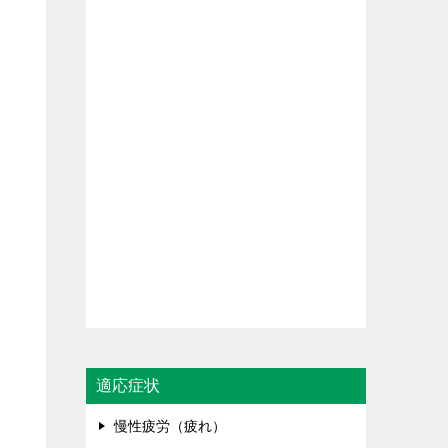
適応症状
慢性疲労（疲れ）