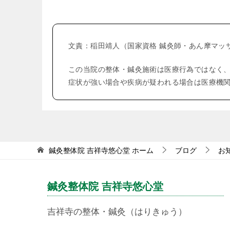
ビ
ゲ
文責：稲田靖人（国家資格 鍼灸師・あん摩マッ
ー
シ
この当院の整体・鍼灸施術は医療行為ではなく
ョ
症状が強い場合や疾病が疑われる場合は医療機
ン
鍼灸整体院 吉祥寺悠心堂
ホーム
ブログ
お
鍼灸整体院 吉祥寺悠心堂
吉祥寺の整体・鍼灸（はりきゅう）