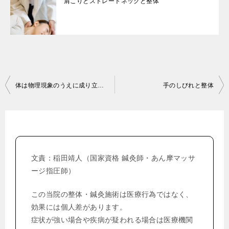
肩こりとストレートネックと整体
投
体は物理現象のうえに成り立っている
手のしびれと整体
稿
ナ
ビ
ゲ
文責：稲田靖人（国家資格 鍼灸師・あん摩マッサ
ー
ージ指圧師）
シ
この当院の整体・鍼灸施術は医療行為ではなく、
ョ
効果には個人差があります。
ン
症状が強い場合や疾病が疑われる場合は医療機関