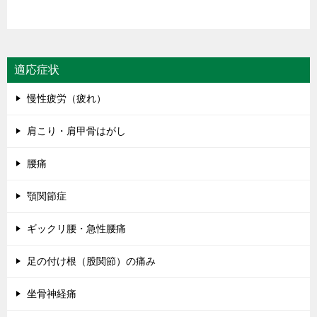
適応症状
慢性疲労（疲れ）
肩こり・肩甲骨はがし
腰痛
顎関節症
ギックリ腰・急性腰痛
足の付け根（股関節）の痛み
坐骨神経痛